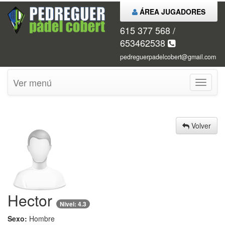
ÁREA JUGADORES
615 377 568 /
653462538
pedreguerpadelcobert@gmail.com
Ver menú
Ver
menú
Volver
Hector
Nivel:
4.3
Sexo:
Hombre